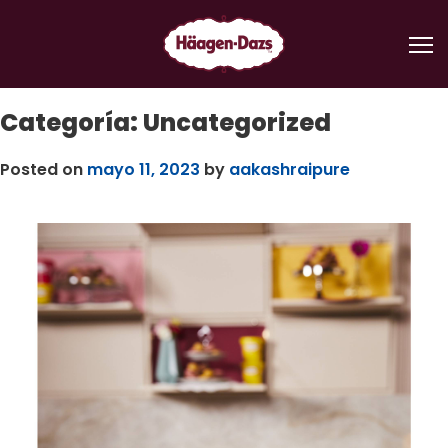
Saltar
al
Me
contenido
Categoría:
Uncategorized
Posted on
mayo 11, 2023
by
aakashraipure